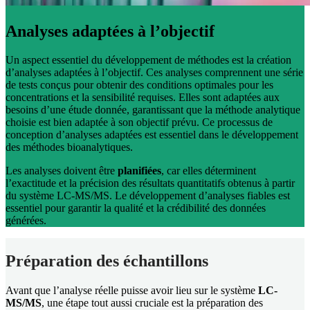
Analyses adaptées à l’objectif
Un aspect essentiel du développement de méthodes est la création
d’analyses adaptées à l’objectif. Ces analyses comprennent une série
de tests conçus pour obtenir des conditions optimales pour les
concentrations et la sensibilité requises. Elles sont adaptées aux
besoins d’une étude donnée, garantissant que la méthode analytique
choisie est bien adaptée à son objectif prévu. Ce processus de
conception d’analyses adaptées est essentiel dans le développement
des méthodes bioanalytiques.
Les analyses doivent être
planifiées
, car elles déterminent
l’exactitude et la précision des résultats quantitatifs obtenus à partir
du système LC-MS/MS. Le développement d’analyses fiables est
essentiel pour garantir la qualité et la crédibilité des données
générées.
Préparation des échantillons
Avant que l’analyse réelle puisse avoir lieu sur le système
LC-
MS/MS
, une étape tout aussi cruciale est la préparation des