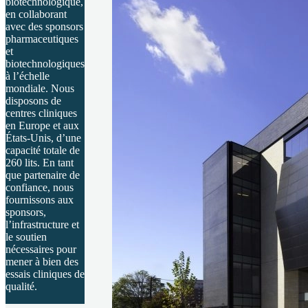
biotechnologique,
en collaborant
avec des sponsors
pharmaceutiques
et
biotechnologiques
à l’échelle
mondiale. Nous
disposons de
centres cliniques
en Europe et aux
États-Unis, d’une
capacité totale de
260 lits. En tant
que partenaire de
confiance, nous
fournissons aux
sponsors,
l’infrastructure et
le soutien
nécessaires pour
mener à bien des
essais cliniques de
qualité.