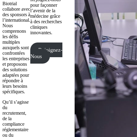
Biotrial
pour façonner
collabore avec
l’avenir de la
des sponsors à
médecine grâce
l’international.
à des recherches
Nous
cliniques
comprenons
innovantes.
les défis
multiples
auxquels sont
Rejoignez-
confrontées
Nous
les entreprises
et proposons
des solutions
adaptées pour
répondre à
leurs besoins
spécifiques.
Qu’il s’agisse
du
recrutement,
de la
compliance
réglementaire
ou du