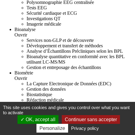
Polysomnographie EEG centralisée
Tests EEG
Sécurité cardiaque et ECG
Investigations QT
Imagerie médicale
Bioanalyse
Ouvrir
Services non-GLP et de découverte
Développement et transfert de méthodes
Analyse d’Échantillons Précliniques selon les BPL
Bioanalyse quantitative en conformité avec les BPL
utilisant LC-MS/MS
Gestion et entreposage des échantillons
Biométrie
Ouvrir
La Capture Electronique de Données (EDC)
Gestion des données
Biostatistique
Rédaction médicale
This site uses cookies and gives you control over what you want
Mentions légales
to activate
OK, accept all
Continuer sans accepter
Biotrial 2026
Création site internet Rennes
Contact
Personalize
Privacy policy
Scroll to top