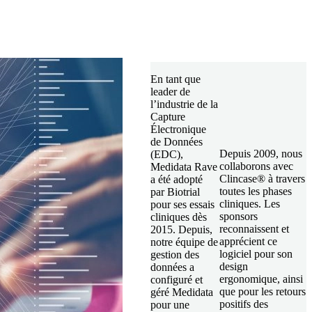
En tant que
leader de
l’industrie de la
Capture
Électronique
de Données
Depuis 2009, nous
(EDC),
collaborons avec
Medidata Rave
Clincase® à travers
a été adopté
toutes les phases
par Biotrial
cliniques. Les
pour ses essais
sponsors
cliniques dès
reconnaissent et
2015. Depuis,
apprécient ce
notre équipe de
logiciel pour son
gestion des
design
données a
ergonomique, ainsi
configuré et
que pour les retours
géré Medidata
positifs des
pour une