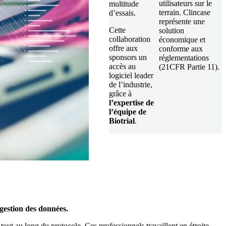
utilisateurs sur le
multitude
terrain. Clincase
d’essais.
représente une
Cette
solution
collaboration
économique et
offre aux
conforme aux
sponsors un
réglementations
accès au
(21CFR Partie 11).
logiciel leader
de l’industrie,
grâce à
l’expertise de
l’équipe de
Biotrial
.
a gestion des données.
out au long du protocole. Ces professionnels travaillent en étroite