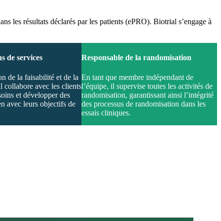
s les résultats déclarés par les patients (ePRO). Biotrial s’engage à
s de services
Responsable de la randomisation
 de la faisabilité et de la
En tant que membre indépendant de
l collabore avec les clients
l’équipe, il supervise toutes les activités de
oins et développer des
randomisation, garantissant ainsi l’intégrité
n avec leurs objectifs de
des processus de randomisation dans les
essais cliniques.