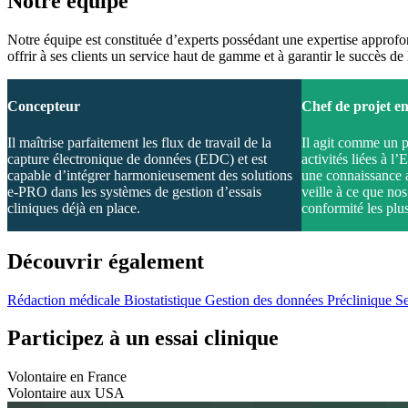
Notre équipe
Notre équipe est constituée d’experts possédant une expertise approfon
offrir à ses clients un service haut de gamme et à garantir le succès de 
Concepteur
Chef de projet en
Il maîtrise parfaitement les flux de travail de la
Il agit comme un p
capture électronique de données (EDC) et est
activités liées à l
capable d’intégrer harmonieusement des solutions
une connaissance a
e-PRO dans les systèmes de gestion d’essais
veille à ce que no
cliniques déjà en place.
conformité les plus
Découvrir également
Rédaction médicale
Biostatistique
Gestion des données
Préclinique
Se
Participez à un essai clinique
Volontaire en France
Volontaire aux USA