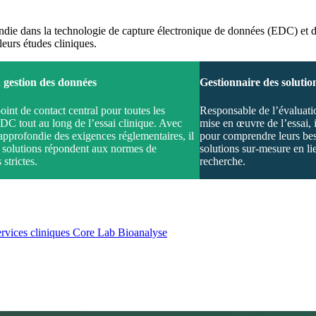
die dans la technologie de capture électronique de données (EDC) et dan
leurs études cliniques.
 gestion des données
Gestionnaire des solution
oint de contact central pour toutes les
Responsable de l’évaluation
’EDC tout au long de l’essai clinique. Avec
mise en œuvre de l’essai, i
pprofondie des exigences réglementaires, il
pour comprendre leurs bes
s solutions répondent aux normes de
solutions sur-mesure en lie
 strictes.
recherche.
rvices cliniques
Core Lab
Bioanalyse